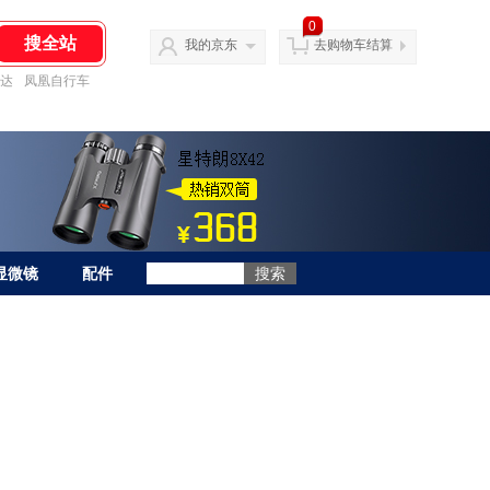
0
我的京东
去购物车结算
达
凤凰自行车
显微镜
配件